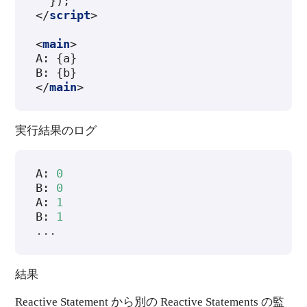
});
</
script
>
<
main
>
A: {a}

</
main
>
実行結果のログ
A
:
0
B
:
0
A
:
1
B
:
1
...
結果
Reactive Statement から別の Reactive Statements の監