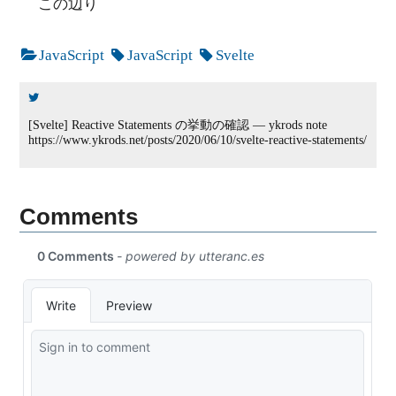
この辺り
JavaScript
JavaScript
Svelte
[Svelte] Reactive Statements の挙動の確認 — ykrods note
https://www.ykrods.net/posts/2020/06/10/svelte-reactive-statements/
Comments