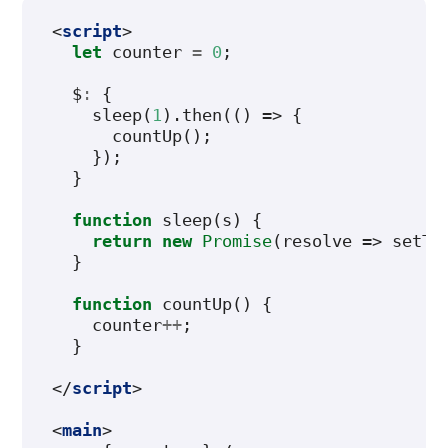
<
script
>
let
counter
=
0
;
$
:
{
sleep
(
1
).
then
(()
=>
{
countUp
();
});
}
function
sleep
(
s
)
{
return
new
Promise
(
resolve
=>
setTi
}
function
countUp
()
{
counter
++
;
}
</
script
>
<
main
>