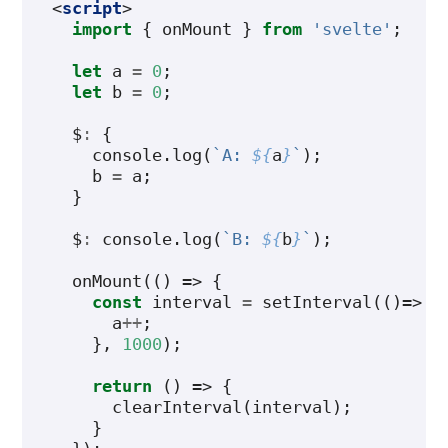
<
script
>
import
{
onMount
}
from
'svelte'
;
let
a
=
0
;
let
b
=
0
;
$
:
{
console
.
log
(
`A: 
${
a
}
`
);
b
=
a
;
}
$
:
console
.
log
(
`B: 
${
b
}
`
);
onMount
(()
=>
{
const
interval
=
setInterval
(()=>
{
a
++
;
},
1000
);
return
()
=>
{
clearInterval
(
interval
);
}