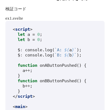
検証コード
ex1.svelte
<
script
>
let
a
=
0
;
let
b
=
0
;
$
:
console
.
log
(
`A: 
${
a
}
`
);
$
:
console
.
log
(
`B: 
${
b
}
`
);
function
onAButtonPushed
()
{
a
++
;
}
function
onBButtonPushed
()
{
b
++
;
}
</
script
>
<
main
>