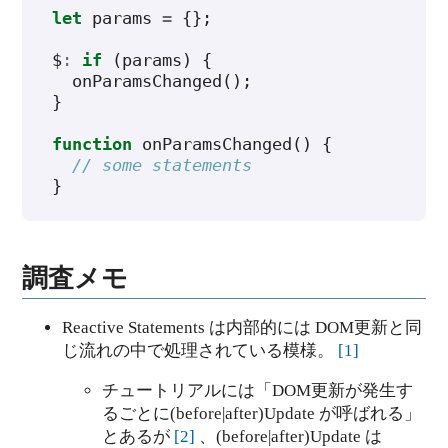
let
params
=
{};
$
:
if
(
params
)
{
onParamsChanged
();
}
function
onParamsChanged
()
{
// some statements
}
調査メモ
Reactive Statements は内部的には DOM更新と同
じ流れの中で処理されている模様。
[
1
]
チュートリアルには「DOM更新が発生す
るごとに(before|after)Update が呼ばれる」
とあるが
[
2
]
、(before|after)Update は