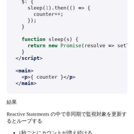
$
:
{
sleep
(
1
).
then
(()
=>
{
counter
++
;
});
}
function
sleep
(
s
)
{
return
new
Promise
(
resolve
=>
setTi
}
</
script
>
<
main
>
<
p
>
{ counter }
</
p
>
</
main
>
結果
Reactive Statements の中で非同期で監視対象を更新す
るとループする
1秒ごとにカウントが増え続ける