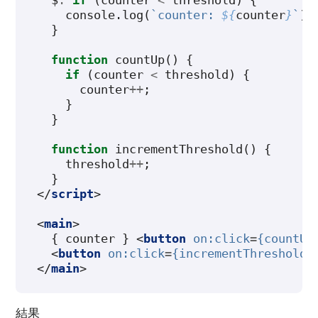
console
.
log
(
`counter: 
${
counter
}
`
);
}
function
countUp
()
{
if
(
counter
<
threshold
)
{
counter
++
;
}
}
function
incrementThreshold
()
{
threshold
++
;
}
</
script
>
<
main
>
  { counter } 
<
button
on:click
=
{countUp
<
button
on:click
=
{incrementThreshold}
</
main
>
結果