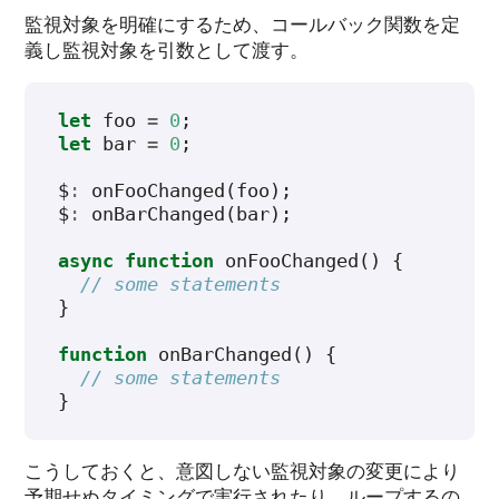
監視対象を明確にするため、コールバック関数を定
義し監視対象を引数として渡す。
let
foo
=
0
;
let
bar
=
0
;
$
:
onFooChanged
(
foo
);
$
:
onBarChanged
(
bar
);
async
function
onFooChanged
()
{
// some statements
}
function
onBarChanged
()
{
// some statements
}
こうしておくと、意図しない監視対象の変更により
予期せぬタイミングで実行されたり、ループするの