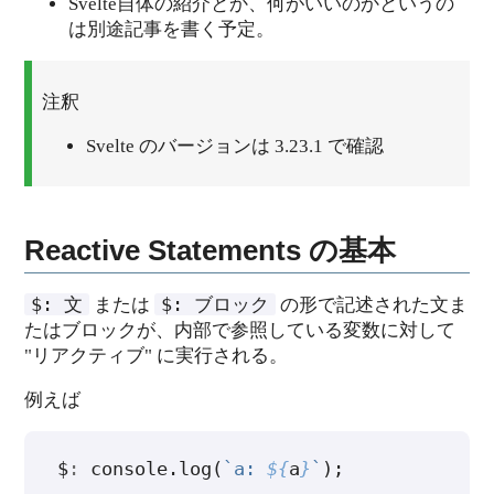
Svelte自体の紹介とか、何がいいのかというの
は別途記事を書く予定。
注釈
Svelte のバージョンは 3.23.1 で確認
Reactive Statements の基本
$:
文
$:
ブロック
または
の形で記述された文ま
たはブロックが、内部で参照している変数に対して
"リアクティブ" に実行される。
例えば
$
:
console
.
log
(
`a: 
${
a
}
`
);