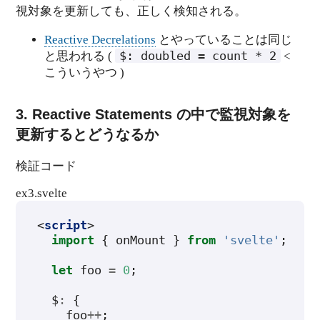
視対象を更新しても、正しく検知される。
Reactive Decrelations
とやっていることは同じ
$:
doubled
=
count
*
2
と思われる (
<
こういうやつ )
3. Reactive Statements の中で監視対象を
更新するとどうなるか
検証コード
ex3.svelte
<
script
>
import
{
onMount
}
from
'svelte'
;
let
foo
=
0
;
$
:
{
foo
++
;