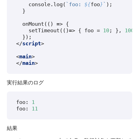
console
.
log
(
`foo: 
${
foo
}
`
);
}
onMount
(()
=>
{
setTimeout
(()=>
{
foo
=
10
;
},
1000
});
</
script
>
<
main
>
</
main
>
実行結果のログ
foo
:
1
foo
:
11
結果