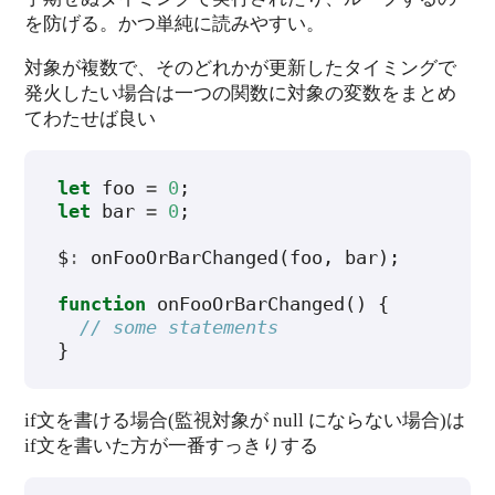
を防げる。かつ単純に読みやすい。
対象が複数で、そのどれかが更新したタイミングで
発火したい場合は一つの関数に対象の変数をまとめ
てわたせば良い
let
foo
=
0
;
let
bar
=
0
;
$
:
onFooOrBarChanged
(
foo
,
bar
);
function
onFooOrBarChanged
()
{
// some statements
}
if文を書ける場合(監視対象が null にならない場合)は
if文を書いた方が一番すっきりする