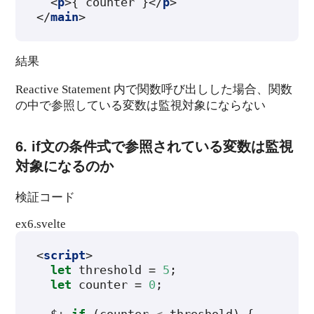
<
p
>
{ counter }
</
p
>
</
main
>
結果
Reactive Statement 内で関数呼び出しした場合、関数
の中で参照している変数は監視対象にならない
6. if文の条件式で参照されている変数は監視
対象になるのか
検証コード
ex6.svelte
<
script
>
let
threshold
=
5
;
let
counter
=
0
;
$
:
if
(
counter
<
threshold
)
{