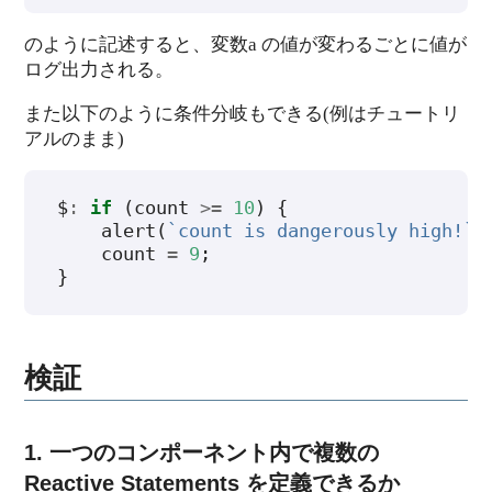
のように記述すると、変数a の値が変わるごとに値が
ログ出力される。
また以下のように条件分岐もできる(例はチュートリ
アルのまま)
$
:
if
(
count
>=
10
)
{
alert
(
`count is dangerously high!`
)
count
=
9
;
}
検証
1. 一つのコンポーネント内で複数の
Reactive Statements を定義できるか