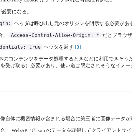
応が必要になる。
gin:
ヘッダは呼び出し元のオリジンを明示する必要があ
Access-Control-Allow-Origin:
*
場合、
だとブラウザ
dentials:
true
ヘッダを返す
[
3
]
ば認証付きのCDNのコンテンツをデータ処理するときなどに利用で
ieを受け取る）必要があり、使い道は限定されそうなイメー
画像自体に機密情報が含まれる場合に第三者に画像データが
 WebAPI で json のデータを取得してクライアン