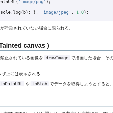
DataURL
(
'image/png'
);
nsole
.
log
(
b
);
},
'image/jpeg'
,
1.0
);
スが汚染されていない場合に限られる。
ted canvas )
drawImage
を禁止されている画像を
で描画した場合、そ
ウザ上には表示される
toDataURL
toBlob
や
でデータを取得しようとすると