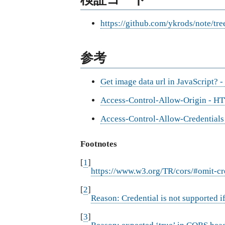
https://github.com/ykrods/note/tre
参考
Get image data url in JavaScript? 
Access-Control-Allow-Origin - H
Access-Control-Allow-Credential
Footnotes
[
1
]
https://www.w3.org/TR/cors/#omit-cre
[
2
]
Reason: Credential is not supported 
[
3
]