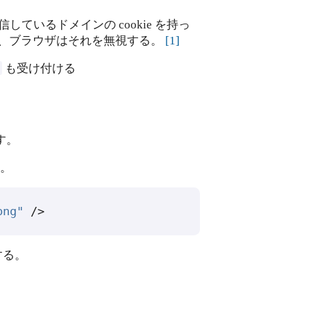
しているドメインの cookie を持っ
、ブラウザはそれを無視する。
[
1
]
も受け付ける
す。
。
png"
/>
する。