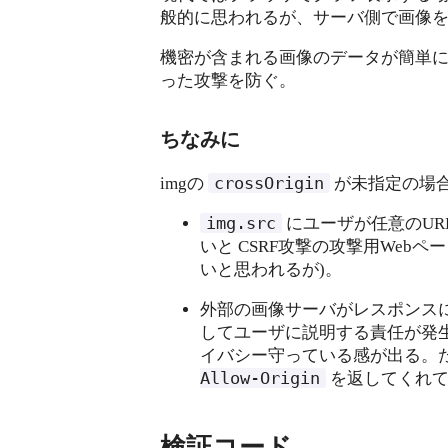
般的に思われるが、サーバ側で画像
機密が含まれる画像のデータが簡単に
った攻撃を防ぐ。
ちなみに
crossOrigin
imgの
が未指定の場合
img.src
にユーザが任意のUR
いと CSRF攻撃の攻撃用We
いと思われるが)。
外部の画像サーバがレスポンス
してユーザに説明する責任が発
イバシー守っている感が出る。た
Allow-Origin
を返してくれて
検証コード