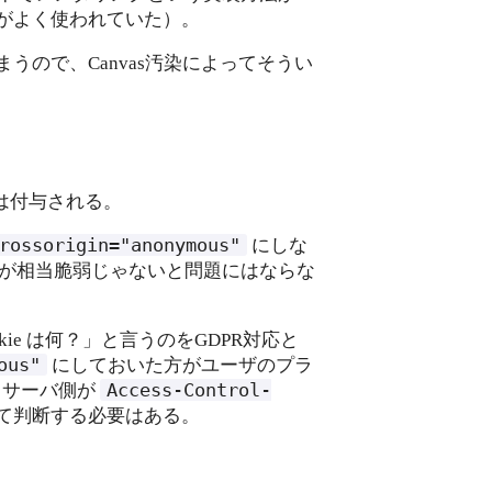
がよく使われていた）。
ので、Canvas汚染によってそうい
ieは付与される。
rossorigin="anonymous"
にしな
対象が相当脆弱じゃないと問題にはならな
ookie は何？」と言うのをGDPR対応と
ous"
にしておいた方がユーザのプラ
Access-Control-
、サーバ側が
て判断する必要はある。