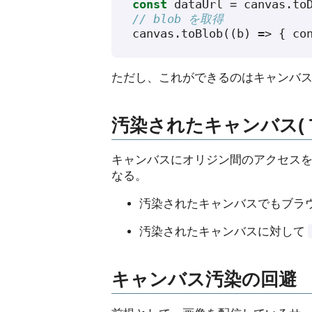
const
dataUrl
=
canvas
.
to
// blob を取得
canvas
.
toBlob
((
b
)
=>
{
co
ただし、これができるのはキャンバ
汚染されたキャンバス( Tain
キャンバスにオリジン間のアクセス
なる。
汚染されたキャンバスでもブラ
汚染されたキャンバスに対して
キャンバス汚染の回避