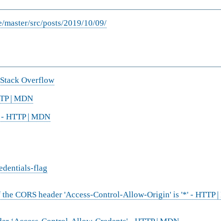
e/master/src/posts/2019/10/09/
- Stack Overflow
TTP | MDN
s - HTTP | MDN
dentials-flag
if the CORS header 'Access-Control-Allow-Origin' is '*' - HTTP