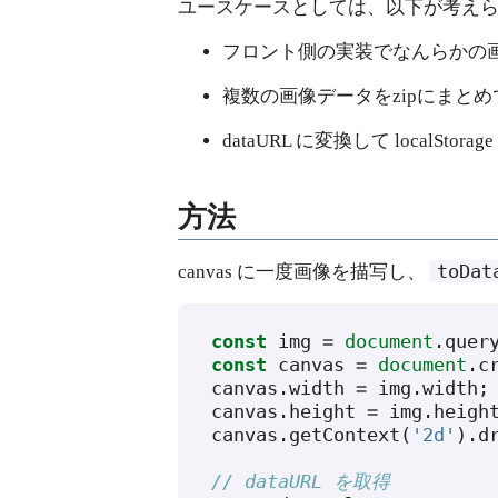
ユースケースとしては、以下が考え
フロント側の実装でなんらかの
複数の画像データをzipにまと
dataURL に変換して localStora
方法
toDat
canvas に一度画像を描写し、
const
img
=
document
.
quer
const
canvas
=
document
.
c
canvas
.
width
=
img
.
width
;
canvas
.
height
=
img
.
heigh
canvas
.
getContext
(
'2d'
).
d
// dataURL を取得