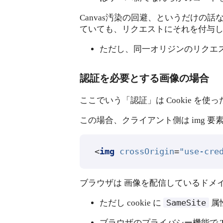
Canvas汚染の回避、というだけの話な
ていても、リクエストにそれを付与
ただし、同一オリジンのリクエスト
認証を必要とする画像の場合
ここでいう「認証」は Cookie を使
この場合、クライアント側は img 要
<
img
crossOrigin
=
"use-cre
ブラウザは 画像を配信しているドメイ
SameSite
ただし cookie に
属
ブラウザのプライバシー機能で Thir