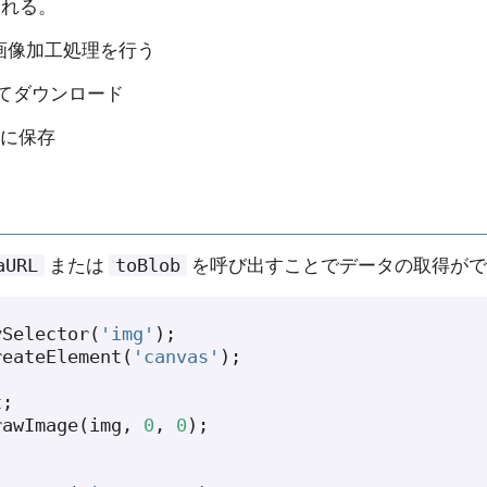
られる。
画像加工処理を行う
めてダウンロード
ge に保存
aURL
toBlob
または
を呼び出すことでデータの取得がで
ySelector
(
'img'
);
reateElement
(
'canvas'
);
t
;
rawImage
(
img
,
0
,
0
);