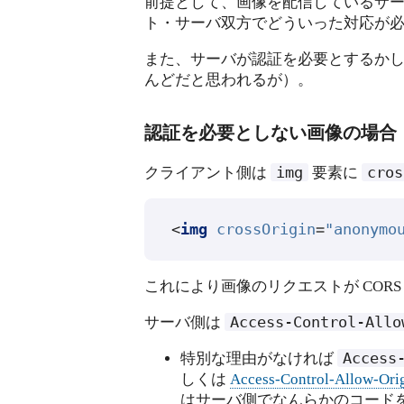
前提として、画像を配信しているサーバ
ト・サーバ双方でどういった対応が
また、サーバが認証を必要とするか
んどだと思われるが）。
認証を必要としない画像の場合
img
cros
クライアント側は
要素に
<
img
crossOrigin
=
"anonymo
これにより画像のリクエストが CO
Access-Control-Allo
サーバ側は
Access
特別な理由がなければ
しくは
Access-Control-Allow-Ori
はサーバ側でなんらかのコード