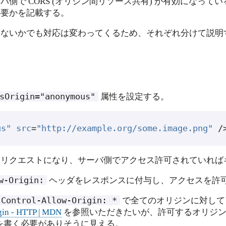
側で CORS (オリジン間リソース共有) が有効になって
必要かを記載する。
しないかでも対応は変わってくるため、それぞれ分けて説明
sOrigin="anonymous"
属性を設定する。
us"
src
=
"http://example.org/some.image.png"
/
RS リクエストになり、サーバ側でアクセス許可されていれ
w-Origin:
ヘッダをレスポンスに付与し、アクセスを許
-Control-Allow-Origin:
*
で全てのオリジンに対して
gin - HTTP | MDN
を参照いただきたいが、許可するオリジン
を書く必要がありそうに見える。